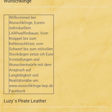
Wunschklinge
Willkommen bei
Wunschklinge, Eurem
individuellem
LARPwaffenbauer. Vom
Knüppel bis zum
Kehlenschlitzer, vom
Schwert bis zum stilvollen
Stockdegen setze ich Eure
Vorstellungen und
Wunschentwürfe mit dem
Anspruch auf
Langlebigkeit und
Realitätsnähe um.
www.wunschklinge-larp.de
Facebook
Luzy´s Pirate Leather