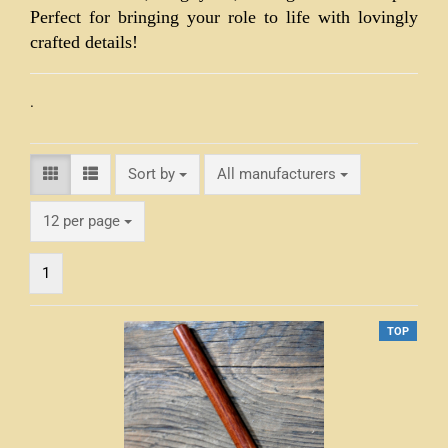
Perfect for bringing your role to life with lovingly
crafted details!
.
Sort by
Sort by
All manufacturers
per page
12 per page
1
TOP