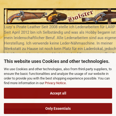
Luzy´s Pirate Leather Seit 2008 stelle ich Lederarbeiten für LARP 
Seit April 2012 bin ich Selbständig und was als Hobby begann ist
mein leidenschaftlicher Beruf. Alle Lederarbeiten sind aus eigene
Herstellung. Ich verwende keine Leder-Nähmaschine. In meiner
Werkstatt zu Hause ist noch kein Platz für ein Ladenlokal, jedoch
ich öfter im Jahr mit einem Marktstand auf Events anzutreffen D
Leder ist handverlesen und von mir persönlich beim Händler
This website uses Cookies and other technologies.
ausgesucht. Ich lege Wert auf Qualität und vegetabil gegerbtes L
We use Cookies and other technologies, also from third-party suppliers, to
aus Deutschland und Europa. Gerne fertige ich auch Einzelstück
ensure the basic functionalities and analyze the usage of our website in
nach Ihren Vorstellungen und Wünschen an.
order to provide you with the best shopping experience possible. You can
www.lpl-shop.de
find more information in our
Privacy Notice
.
Facebook
Accept all
Only Essentials
Withdraw from contract