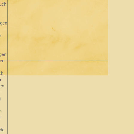
uch
ngen
n
gen
hen
ch
n
en.
e
g
h
)
de