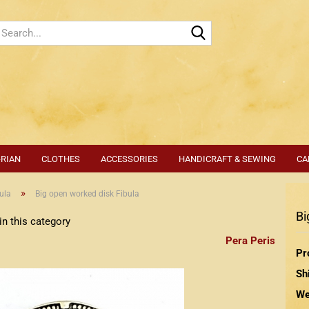
Search...
-RIAN
CLOTHES
ACCESSORIES
HANDICRAFT & SEWING
CA
»
ula
Big open worked disk Fibula
Bi
n this category
Pera Peris
Pr
Sh
We