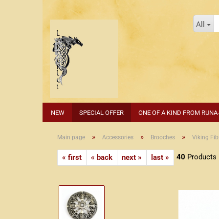
All
NEW
SPECIAL OFFER
ONE OF A KIND FROM RUNA
»
»
»
Main page
Accessories
Brooches
Viking Fib
40
Products i
« first
« back
next »
last »