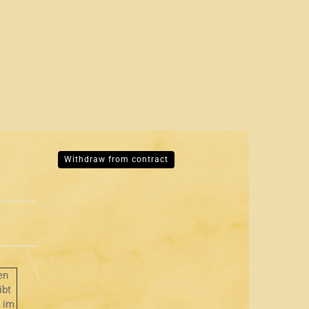
Withdraw from contract
en
ibt
r im