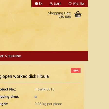
EN
Login
Wish list
Shopping Cart
0,00 EUR
MP & COOKING
-10%
g open worked disk Fibula
oduct No.:
FibWiki0015
ipping time:
ight:
0.03
kg per piece