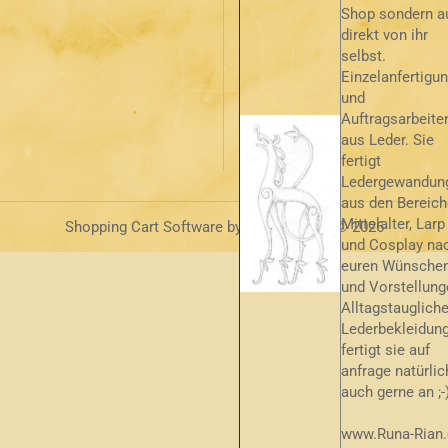
Shop sondern a
direkt von ihr
selbst.
Einzelanfertigu
und
Auftragsarbeite
aus Leder. Sie
fertigt
Ledergewandun
aus den Bereic
Mittelalter, Larp
Shopping Cart Software
by Gambio.com © 2026
und Cosplay na
euren Wünsche
und Vorstellung
Alltagstauglich
Lederbekleidun
fertigt sie auf
anfrage natürlic
auch gerne an ;-
www.Runa-Rian.