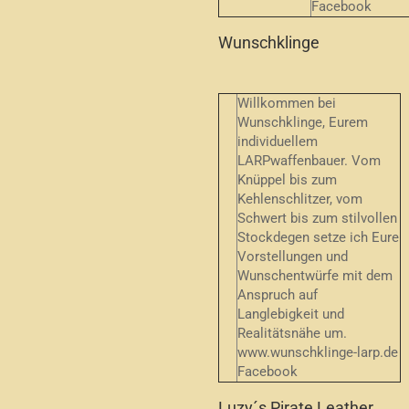
Facebook
Wunschklinge
Willkommen bei
Wunschklinge, Eurem
individuellem
LARPwaffenbauer. Vom
Knüppel bis zum
Kehlenschlitzer, vom
Schwert bis zum stilvollen
Stockdegen setze ich Eure
Vorstellungen und
Wunschentwürfe mit dem
Anspruch auf
Langlebigkeit und
Realitätsnähe um.
www.wunschklinge-larp.de
Facebook
Luzy´s Pirate Leather