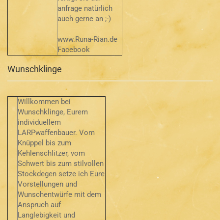
anfrage natürlich
auch gerne an ;-)
www.Runa-Rian.de
Facebook
Wunschklinge
Willkommen bei
Wunschklinge, Eurem
individuellem
LARPwaffenbauer. Vom
Knüppel bis zum
Kehlenschlitzer, vom
Schwert bis zum stilvollen
Stockdegen setze ich Eure
Vorstellungen und
Wunschentwürfe mit dem
Anspruch auf
Langlebigkeit und