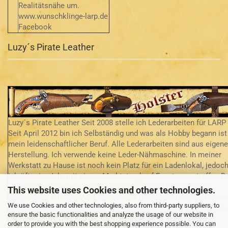
Realitätsnähe um.
www.wunschklinge-larp.de
Facebook
Luzy´s Pirate Leather
Luzy´s Pirate Leather Seit 2008 stelle ich Lederarbeiten für LARP 
Seit April 2012 bin ich Selbständig und was als Hobby begann ist
mein leidenschaftlicher Beruf. Alle Lederarbeiten sind aus eigene
Herstellung. Ich verwende keine Leder-Nähmaschine. In meiner
Werkstatt zu Hause ist noch kein Platz für ein Ladenlokal, jedoch
ich öfter im Jahr mit einem Marktstand auf Events anzutreffen D
Leder ist handverlesen und von mir persönlich beim Händler
This website uses Cookies and other technologies.
ausgesucht. Ich lege Wert auf Qualität und vegetabil gegerbtes L
We use Cookies and other technologies, also from third-party suppliers, to
aus Deutschland und Europa. Gerne fertige ich auch Einzelstück
ensure the basic functionalities and analyze the usage of our website in
nach Ihren Vorstellungen und Wünschen an.
order to provide you with the best shopping experience possible. You can