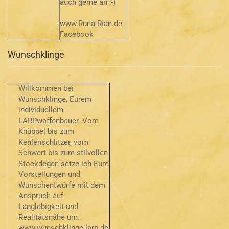
auch gerne an ;-)
www.Runa-Rian.de
Facebook
Wunschklinge
Willkommen bei
Wunschklinge, Eurem
individuellem
LARPwaffenbauer. Vom
Knüppel bis zum
Kehlenschlitzer, vom
Schwert bis zum stilvollen
Stockdegen setze ich Eure
Vorstellungen und
Wunschentwürfe mit dem
Anspruch auf
Langlebigkeit und
Realitätsnähe um.
www.wunschklinge-larp.de