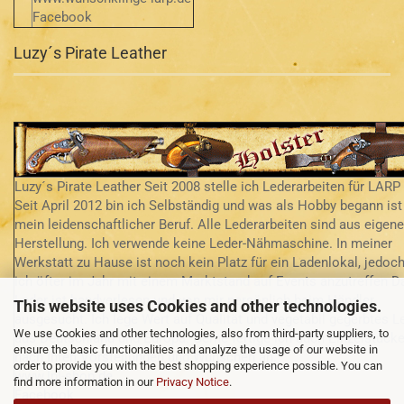
Facebook
Luzy´s Pirate Leather
Luzy´s Pirate Leather Seit 2008 stelle ich Lederarbeiten für LARP 
Seit April 2012 bin ich Selbständig und was als Hobby begann ist
mein leidenschaftlicher Beruf. Alle Lederarbeiten sind aus eigene
Herstellung. Ich verwende keine Leder-Nähmaschine. In meiner
Werkstatt zu Hause ist noch kein Platz für ein Ladenlokal, jedoch
ich öfter im Jahr mit einem Marktstand auf Events anzutreffen D
Leder ist handverlesen und von mir persönlich beim Händler
This website uses Cookies and other technologies.
ausgesucht. Ich lege Wert auf Qualität und vegetabil gegerbtes L
We use Cookies and other technologies, also from third-party suppliers, to
aus Deutschland und Europa. Gerne fertige ich auch Einzelstück
ensure the basic functionalities and analyze the usage of our website in
nach Ihren Vorstellungen und Wünschen an.
order to provide you with the best shopping experience possible. You can
www.lpl-shop.de
find more information in our
Privacy Notice
.
Facebook