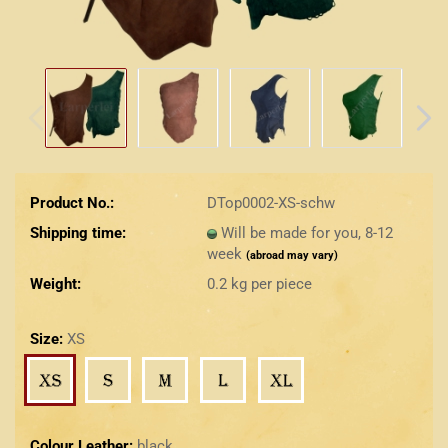
Product No.:
DTop0002-XS-schw
Shipping time:
Will be made for you, 8-12
week
(abroad may vary)
Weight:
0.2
kg per piece
Size:
XS
Colour Leather:
black