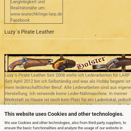
Langlebigkeit und
Realitätsnähe um.
www.wunschklinge-larp.de
Facebook
Luzy´s Pirate Leather
Luzy´s Pirate Leather Seit 2008 stelle ich Lederarbeiten für LARP 
Seit April 2012 bin ich Selbständig und was als Hobby begann ist
mein leidenschaftlicher Beruf. Alle Lederarbeiten sind aus eigene
Herstellung. Ich verwende keine Leder-Nähmaschine. In meiner
Werkstatt zu Hause ist noch kein Platz für ein Ladenlokal, jedoch
ich öfter im Jahr mit einem Marktstand auf Events anzutreffen D
Leder ist handverlesen und von mir persönlich beim Händler
This website uses Cookies and other technologies.
ausgesucht. Ich lege Wert auf Qualität und vegetabil gegerbtes L
We use Cookies and other technologies, also from third-party suppliers, to
aus Deutschland und Europa. Gerne fertige ich auch Einzelstück
ensure the basic functionalities and analyze the usage of our website in
nach Ihren Vorstellungen und Wünschen an.