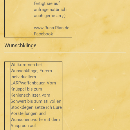
fertigt sie auf
anfrage natürlich
auch gerne an ;-)
www.Runa-Rian.de
Facebook
Wunschklinge
Willkommen bei
Wunschklinge, Eurem
individuellem
LARPwaffenbauer. Vom
Knüppel bis zum
Kehlenschlitzer, vom
Schwert bis zum stilvollen
Stockdegen setze ich Eure
Vorstellungen und
Wunschentwürfe mit dem
Anspruch auf