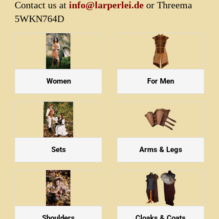
Contact us at
info@larperlei.de
or Threema
5WKN764D
Women
For Men
Sets
Arms & Legs
Shoulders
Cloaks & Coats