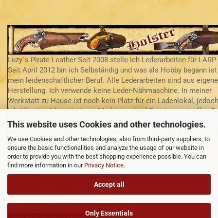
Luzy´s Pirate Leather Seit 2008 stelle ich Lederarbeiten für LARP 
Seit April 2012 bin ich Selbständig und was als Hobby begann ist
mein leidenschaftlicher Beruf. Alle Lederarbeiten sind aus eigene
Herstellung. Ich verwende keine Leder-Nähmaschine. In meiner
Werkstatt zu Hause ist noch kein Platz für ein Ladenlokal, jedoch
ich öfter im Jahr mit einem Marktstand auf Events anzutreffen D
Leder ist handverlesen und von mir persönlich beim Händler
This website uses Cookies and other technologies.
ausgesucht. Ich lege Wert auf Qualität und vegetabil gegerbtes L
We use Cookies and other technologies, also from third-party suppliers, to
aus Deutschland und Europa. Gerne fertige ich auch Einzelstück
ensure the basic functionalities and analyze the usage of our website in
nach Ihren Vorstellungen und Wünschen an.
order to provide you with the best shopping experience possible. You can
www.lpl-shop.de
find more information in our
Privacy Notice
.
Facebook
Accept all
Only Essentials