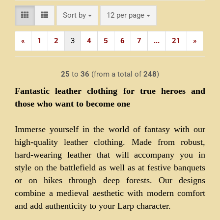
Sort by
per page
Sort by
12 per page
«
1
2
3
4
5
6
7
...
21
»
25
to
36
(from a total of
248
)
Fantastic leather clothing for true heroes and
those who want to become one
Immerse yourself in the world of fantasy with our
high-quality leather clothing. Made from robust,
hard-wearing leather that will accompany you in
style on the battlefield as well as at festive banquets
or on hikes through deep forests. Our designs
combine a medieval aesthetic with modern comfort
and add authenticity to your Larp character.