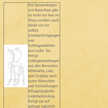
Die Gewandungen
von Runa-Rian gibt
es nicht nur hier im
Shop sondern auch
direkt von ihr
selbst.
Einzelanfertigungen
und
Auftragsarbeiten
aus Leder. Sie
fertigt
Ledergewandungen
aus den Bereichen
Mittelalter, Larp
und Cosplay nach
euren Wünschen
und Vorstellungen.
Alltagstaugliche
Lederbekleidung
fertigt sie auf
anfrage natürlich