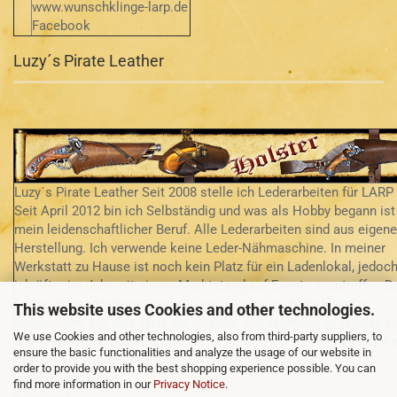
www.wunschklinge-larp.de
Facebook
Luzy´s Pirate Leather
Luzy´s Pirate Leather Seit 2008 stelle ich Lederarbeiten für LARP 
Seit April 2012 bin ich Selbständig und was als Hobby begann ist
mein leidenschaftlicher Beruf. Alle Lederarbeiten sind aus eigene
Herstellung. Ich verwende keine Leder-Nähmaschine. In meiner
Werkstatt zu Hause ist noch kein Platz für ein Ladenlokal, jedoch
ich öfter im Jahr mit einem Marktstand auf Events anzutreffen D
Leder ist handverlesen und von mir persönlich beim Händler
This website uses Cookies and other technologies.
ausgesucht. Ich lege Wert auf Qualität und vegetabil gegerbtes L
We use Cookies and other technologies, also from third-party suppliers, to
aus Deutschland und Europa. Gerne fertige ich auch Einzelstück
ensure the basic functionalities and analyze the usage of our website in
nach Ihren Vorstellungen und Wünschen an.
order to provide you with the best shopping experience possible. You can
www.lpl-shop.de
find more information in our
Privacy Notice
.