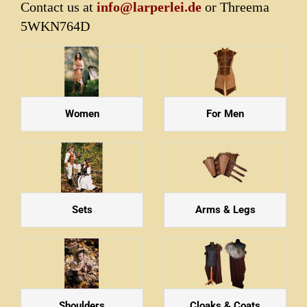
Contact us at
info@larperlei.de
or Threema
5WKN764D
Women
For Men
Sets
Arms & Legs
Shoulders
Cloaks & Coats