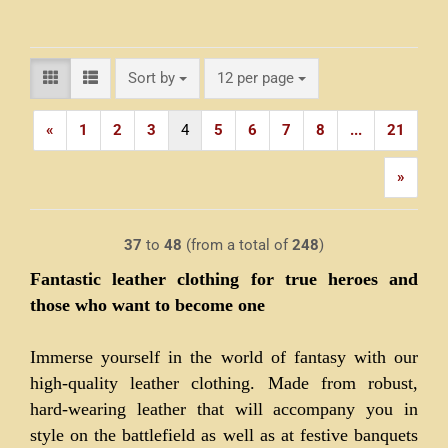
Sort by
per page
Sort by
12 per page
«
1
2
3
4
5
6
7
8
...
21
»
37
to
48
(from a total of
248
)
Fantastic leather clothing for true heroes and
those who want to become one
Immerse yourself in the world of fantasy with our
high-quality leather clothing. Made from robust,
hard-wearing leather that will accompany you in
style on the battlefield as well as at festive banquets