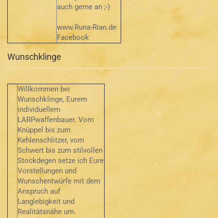
auch gerne an ;-)
www.Runa-Rian.de
Facebook
Wunschklinge
Willkommen bei
Wunschklinge, Eurem
individuellem
LARPwaffenbauer. Vom
Knüppel bis zum
Kehlenschlitzer, vom
Schwert bis zum stilvollen
Stockdegen setze ich Eure
Vorstellungen und
Wunschentwürfe mit dem
Anspruch auf
Langlebigkeit und
Realitätsnähe um.