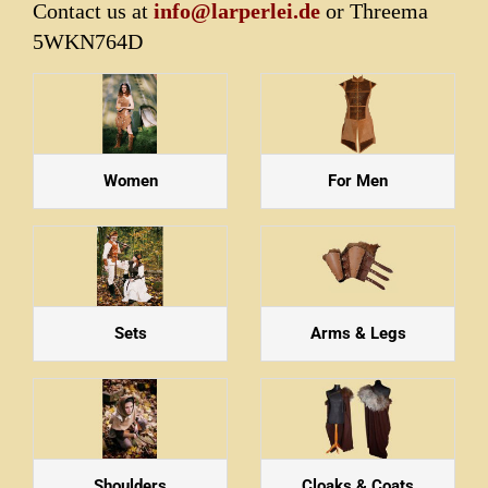
Contact us at
info@larperlei.de
or Threema
5WKN764D
Women
For Men
Sets
Arms & Legs
Shoulders
Cloaks & Coats