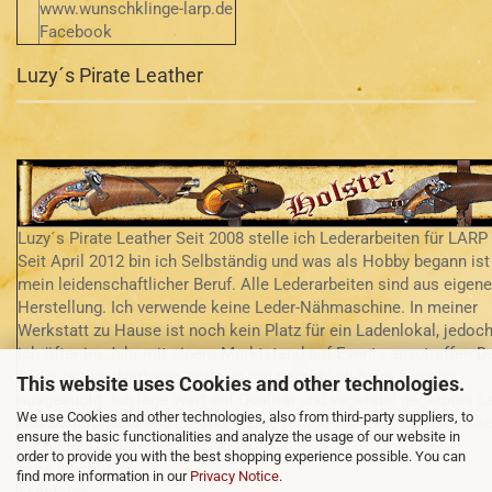
www.wunschklinge-larp.de
Facebook
Luzy´s Pirate Leather
Luzy´s Pirate Leather Seit 2008 stelle ich Lederarbeiten für LARP 
Seit April 2012 bin ich Selbständig und was als Hobby begann ist
mein leidenschaftlicher Beruf. Alle Lederarbeiten sind aus eigene
Herstellung. Ich verwende keine Leder-Nähmaschine. In meiner
Werkstatt zu Hause ist noch kein Platz für ein Ladenlokal, jedoch
ich öfter im Jahr mit einem Marktstand auf Events anzutreffen D
Leder ist handverlesen und von mir persönlich beim Händler
This website uses Cookies and other technologies.
ausgesucht. Ich lege Wert auf Qualität und vegetabil gegerbtes L
We use Cookies and other technologies, also from third-party suppliers, to
aus Deutschland und Europa. Gerne fertige ich auch Einzelstück
ensure the basic functionalities and analyze the usage of our website in
nach Ihren Vorstellungen und Wünschen an.
order to provide you with the best shopping experience possible. You can
www.lpl-shop.de
find more information in our
Privacy Notice
.