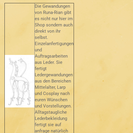
Die Gewandungen
von Runa-Rian gibt
es nicht nur hier im
Shop sondern auch
direkt von ihr
selbst.
Einzelanfertigungen
und
Auftragsarbeiten
aus Leder. Sie
fertigt
Ledergewandungen
aus den Bereichen
Mittelalter, Larp
und Cosplay nach
euren Wünschen
und Vorstellungen.
Alltagstaugliche
Lederbekleidung
fertigt sie auf
anfrage natürlich