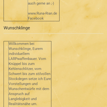
auch gerne an ;-)
www.Runa-Rian.de
Facebook
Wunschklinge
Willkommen bei
Wunschklinge, Eurem
individuellem
LARPwaffenbauer. Vom
Knüppel bis zum
Kehlenschlitzer, vom
Schwert bis zum stilvollen
Stockdegen setze ich Eure
Vorstellungen und
Wunschentwürfe mit dem
Anspruch auf
Langlebigkeit und
Realitätsnähe um.