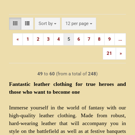
Sort by
per page
Sort by
12 per page
«
1
2
3
4
5
6
7
8
9
...
21
»
49
to
60
(from a total of
248
)
Fantastic leather clothing for true heroes and
those who want to become one
Immerse yourself in the world of fantasy with our
high-quality leather clothing. Made from robust,
hard-wearing leather that will accompany you in
style on the battlefield as well as at festive banquets