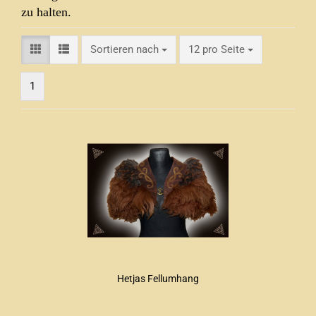
zu halten.
Sortieren nach
pro Seite
Sortieren nach
12 pro Seite
1
Hetjas Fellumhang