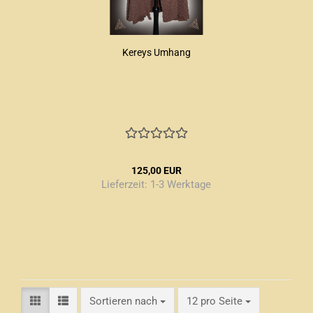
Kereys Umhang
125,00 EUR
Lieferzeit:
1-3 Werktage
Sortieren nach
pro Seite
Sortieren nach
12 pro Seite