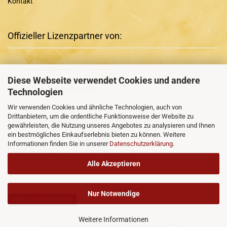
Kontakt
Offizieller Lizenzpartner von:
Das Schwarze Auge
Diese Webseite verwendet Cookies und andere
Freunde und Kollegen:
Technologien
Wir verwenden Cookies und ähnliche Technologien, auch von
Drittanbietern, um die ordentliche Funktionsweise der Website zu
Runa-Rian
+ Runa-Rian
Facebook
gewährleisten, die Nutzung unseres Angebotes zu analysieren und Ihnen
ein bestmögliches Einkaufserlebnis bieten zu können. Weitere
Luzy´s Pirate Leather
und
Informationen finden Sie in unserer
Datenschutzerklärung
.
Luzy´s Pirate Leather
Facebook
Alle Akzeptieren
Nur Notwendige
Vertrag widerrufen
Weitere Informationen