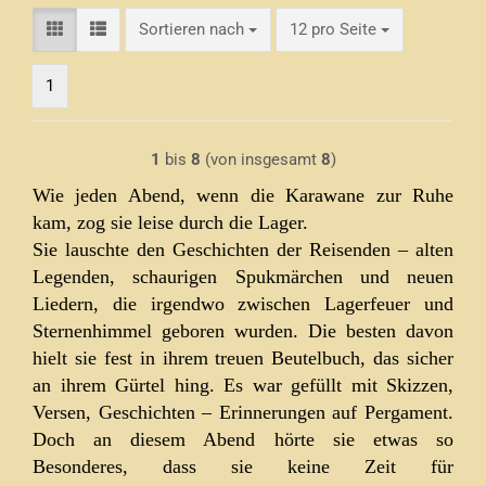
Sortieren nach
pro Seite
Sortieren nach
12 pro Seite
1
1
bis
8
(von insgesamt
8
)
Wie jeden Abend, wenn die Karawane zur Ruhe
kam, zog sie leise durch die Lager.
Sie lauschte den Geschichten der Reisenden – alten
Legenden, schaurigen Spukmärchen und neuen
Liedern, die irgendwo zwischen Lagerfeuer und
Sternenhimmel geboren wurden. Die besten davon
hielt sie fest in ihrem treuen Beutelbuch, das sicher
an ihrem Gürtel hing. Es war gefüllt mit Skizzen,
Versen, Geschichten – Erinnerungen auf Pergament.
Doch an diesem Abend hörte sie etwas so
Besonderes, dass sie keine Zeit für