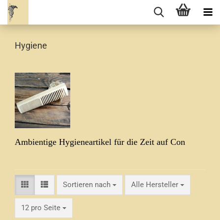
Hygiene
Ambientige Hygieneartikel für die Zeit auf Con
Sortieren nach
Sortieren nach
Alle Hersteller
pro Seite
12 pro Seite