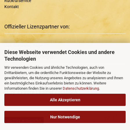
Rückrufservice
Kontakt
Offizieller Lizenzpartner von:
Das Schwarze Auge
Diese Webseite verwendet Cookies und andere
Freunde und Kollegen:
Technologien
Wir verwenden Cookies und ähnliche Technologien, auch von
Drittanbietern, um die ordentliche Funktionsweise der Website zu
Runa-Rian
+ Runa-Rian
Facebook
gewährleisten, die Nutzung unseres Angebotes zu analysieren und Ihnen
ein bestmögliches Einkaufserlebnis bieten zu können. Weitere
Luzy´s Pirate Leather
und
Informationen finden Sie in unserer
Datenschutzerklärung
.
Luzy´s Pirate Leather
Facebook
Alle Akzeptieren
Nur Notwendige
Vertrag widerrufen