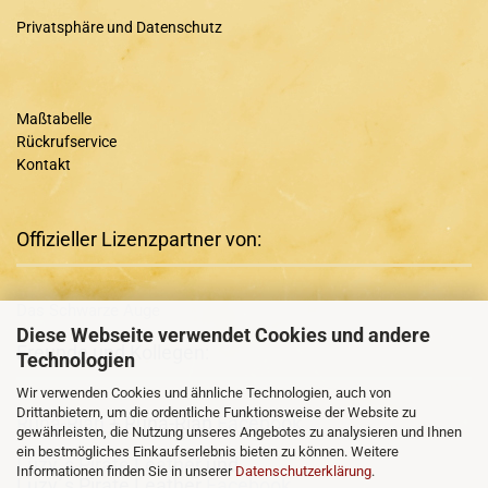
Privatsphäre und Datenschutz
Maßtabelle
Rückrufservice
Kontakt
Offizieller Lizenzpartner von:
Das Schwarze Auge
Diese Webseite verwendet Cookies und andere
Freunde und Kollegen:
Technologien
Wir verwenden Cookies und ähnliche Technologien, auch von
Drittanbietern, um die ordentliche Funktionsweise der Website zu
Runa-Rian
+ Runa-Rian
Facebook
gewährleisten, die Nutzung unseres Angebotes zu analysieren und Ihnen
ein bestmögliches Einkaufserlebnis bieten zu können. Weitere
Luzy´s Pirate Leather
und
Informationen finden Sie in unserer
Datenschutzerklärung
.
Luzy´s Pirate Leather
Facebook