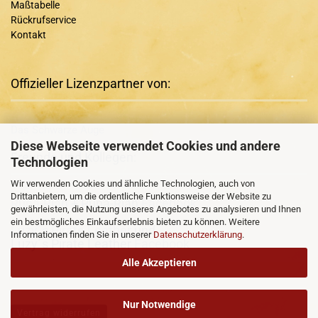
Maßtabelle
Rückrufservice
Kontakt
Offizieller Lizenzpartner von:
Das Schwarze Auge
Diese Webseite verwendet Cookies und andere
Freunde und Kollegen:
Technologien
Wir verwenden Cookies und ähnliche Technologien, auch von
Drittanbietern, um die ordentliche Funktionsweise der Website zu
Runa-Rian
+ Runa-Rian
Facebook
gewährleisten, die Nutzung unseres Angebotes zu analysieren und Ihnen
ein bestmögliches Einkaufserlebnis bieten zu können. Weitere
Luzy´s Pirate Leather
und
Informationen finden Sie in unserer
Datenschutzerklärung
.
Luzy´s Pirate Leather
Facebook
Alle Akzeptieren
Nur Notwendige
Vertrag widerrufen