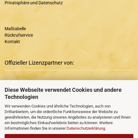
Privatsphäre und Datenschutz
Maßtabelle
Rückrufservice
Kontakt
Offizieller Lizenzpartner von:
Das Schwarze Auge
Diese Webseite verwendet Cookies und andere
Freunde und Kollegen:
Technologien
Wir verwenden Cookies und ähnliche Technologien, auch von
Drittanbietern, um die ordentliche Funktionsweise der Website zu
Runa-Rian
+ Runa-Rian
Facebook
gewährleisten, die Nutzung unseres Angebotes zu analysieren und Ihnen
ein bestmögliches Einkaufserlebnis bieten zu können. Weitere
Luzy´s Pirate Leather
und
Informationen finden Sie in unserer
Datenschutzerklärung
.
Luzy´s Pirate Leather
Facebook