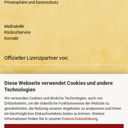
Privatsphäre und Datenschutz
Maßtabelle
Rückrufservice
Kontakt
Offizieller Lizenzpartner von:
Das Schwarze Auge
Diese Webseite verwendet Cookies und andere
Freunde und Kollegen:
Technologien
Wir verwenden Cookies und ähnliche Technologien, auch von
Drittanbietern, um die ordentliche Funktionsweise der Website zu
Runa-Rian
+ Runa-Rian
Facebook
gewährleisten, die Nutzung unseres Angebotes zu analysieren und Ihnen
ein bestmögliches Einkaufserlebnis bieten zu können. Weitere
Luzy´s Pirate Leather
und
Informationen finden Sie in unserer
Datenschutzerklärung
.
Luzy´s Pirate Leather
Facebook