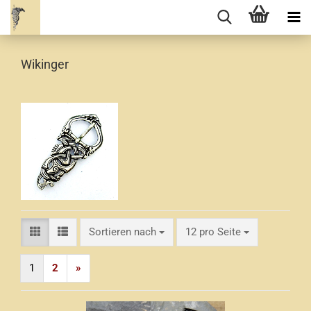
Wikinger
Sortieren nach
pro Seite
Sortieren nach
12 pro Seite
1
2
»