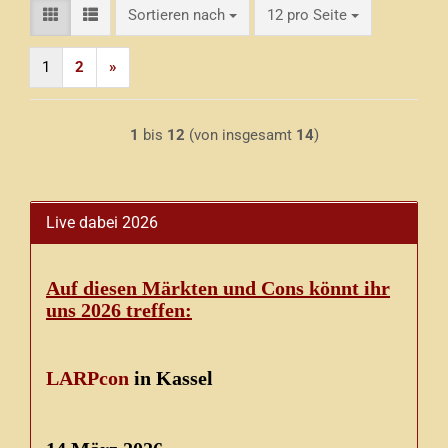
Sortieren nach
pro Seite
Sortieren nach
12 pro Seite
1
2
»
1
bis
12
(von insgesamt
14
)
Live dabei 2026
Auf diesen Märkten und Cons könnt ihr
uns 2026 treffen:
LARPcon
in Kassel