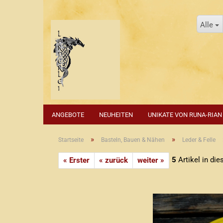
Alle
ANGEBOTE
NEUHEITEN
UNIKATE VON RUNA-RIAN
»
»
Startseite
Basteln, Bauen & Nähen
Leder & Felle
5
Artikel in die
« Erster
« zurück
weiter »