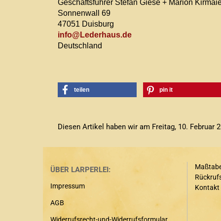
Geschäftsführer Stefan Giese + Marion Kirmaie
Sonnenwall 69
47051 Duisburg
info@Lederhaus.de
Deutschland
teilen
pin it
Diesen Artikel haben wir am Freitag, 10. Februa
Maßtabe
ÜBER LARPERLEI:
Rückrufs
Impressum
Kontakt
AGB
Widerrufsrecht-und-Widerrufsformular