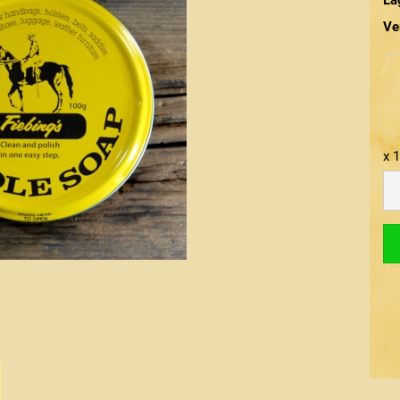
Ve
x 
x
10
Gr