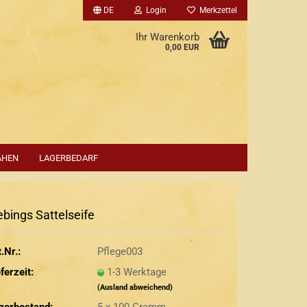
DE
Login
Merkzettel
Ihr Warenkorb
0,00 EUR
ÄHEN
LAGERBEDARF
ebings Sattelseife
.Nr.:
Pflege003
ferzeit:
1-3 Werktage
(Ausland abweichend)
gerbestand:
5
x 100 Gramm