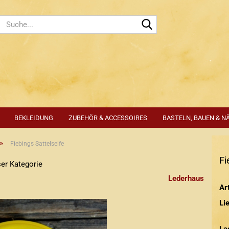
Suche...
BEKLEIDUNG
ZUBEHÖR & ACCESSOIRES
BASTELN, BAUEN & N
»
Fiebings Sattelseife
Fi
ser Kategorie
Lederhaus
Art
Lie
La