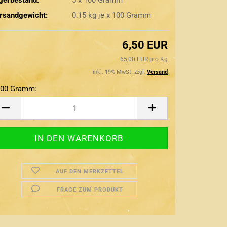
rsandgewicht:
0.15
kg je x 100 Gramm
6,50 EUR
65,00 EUR pro Kg
inkl. 19% MwSt. zzgl.
Versand
100 Gramm:
0
amm
AUF DEN MERKZETTEL
FRAGE ZUM PRODUKT