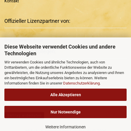
Kontakt
Offizieller Lizenzpartner von:
Das Schwarze Auge
Diese Webseite verwendet Cookies und andere
Freunde und Kollegen:
Technologien
Wir verwenden Cookies und ähnliche Technologien, auch von
Drittanbietern, um die ordentliche Funktionsweise der Website zu
Runa-Rian
+ Runa-Rian
Facebook
gewährleisten, die Nutzung unseres Angebotes zu analysieren und Ihnen
ein bestmögliches Einkaufserlebnis bieten zu können. Weitere
Luzy´s Pirate Leather
und
Informationen finden Sie in unserer
Datenschutzerklärung
.
Luzy´s Pirate Leather
Facebook
Alle Akzeptieren
Nur Notwendige
Vertrag widerrufen
Weitere Informationen