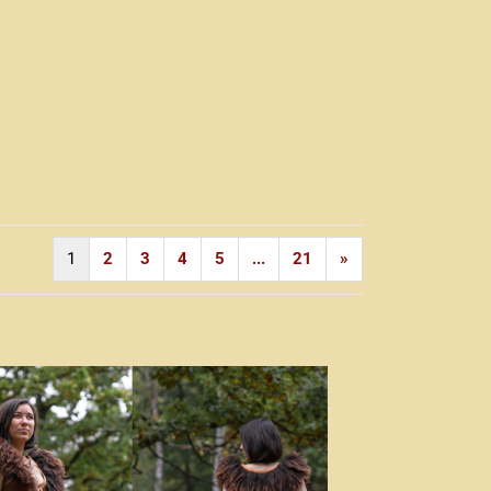
1
2
3
4
5
...
21
»