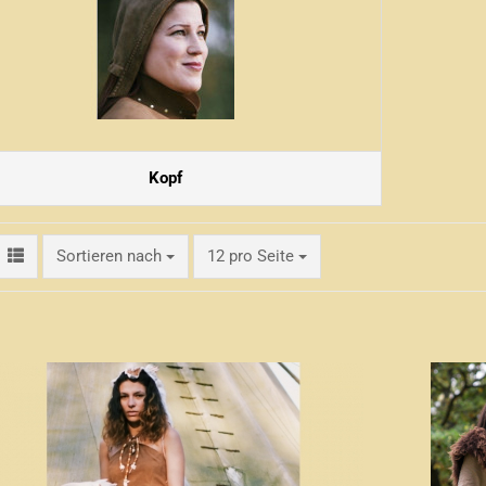
Kopf
Sortieren nach
pro Seite
Sortieren nach
12 pro Seite