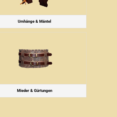
Umhänge & Mäntel
Mieder & Gürtungen