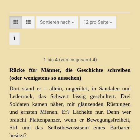
Sortieren nach
pro Seite
Sortieren nach
12 pro Seite
1
1
bis
4
(von insgesamt
4
)
Rücke für Männer, die Geschichte schreiben
(oder wenigstens so aussehen)
Dort stand er – allein, ungerührt, in Sandalen und
Lederrock, das Schwert lässig geschultert. Drei
Soldaten kamen näher, mit glänzenden Rüstungen
und ernsten Mienen. Er? Lächelte nur. Denn wer
braucht Plattenpanzer, wenn er Bewegungsfreiheit,
Stil und das Selbstbewusstsein eines Barbaren
besitzt?