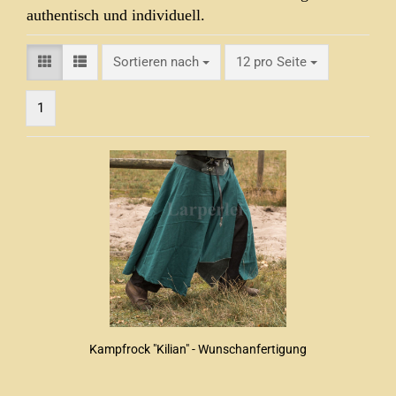
authentisch und individuell.
Sortieren nach
pro Seite
Sortieren nach
12 pro Seite
1
Kampfrock "Kilian" - Wunschanfertigung