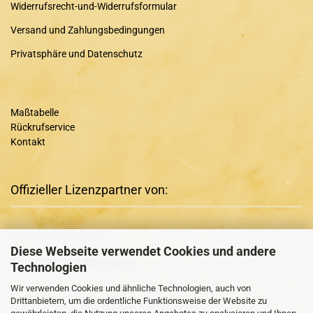
Widerrufsrecht-und-Widerrufsformular
Versand und Zahlungsbedingungen
Privatsphäre und Datenschutz
Maßtabelle
Rückrufservice
Kontakt
Offizieller Lizenzpartner von:
Das Schwarze Auge
Diese Webseite verwendet Cookies und andere
Freunde und Kollegen:
Technologien
Wir verwenden Cookies und ähnliche Technologien, auch von
Drittanbietern, um die ordentliche Funktionsweise der Website zu
Runa-Rian
+ Runa-Rian
Facebook