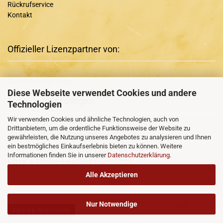
Rückrufservice
Kontakt
Offizieller Lizenzpartner von:
Das Schwarze Auge
Diese Webseite verwendet Cookies und andere
Freunde und Kollegen:
Technologien
Wir verwenden Cookies und ähnliche Technologien, auch von
Drittanbietern, um die ordentliche Funktionsweise der Website zu
Runa-Rian
+ Runa-Rian
Facebook
gewährleisten, die Nutzung unseres Angebotes zu analysieren und Ihnen
ein bestmögliches Einkaufserlebnis bieten zu können. Weitere
Luzy´s Pirate Leather
und
Informationen finden Sie in unserer
Datenschutzerklärung
.
Luzy´s Pirate Leather
Facebook
Alle Akzeptieren
Nur Notwendige
Vertrag widerrufen