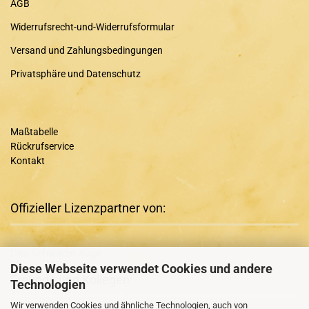
AGB
Widerrufsrecht-und-Widerrufsformular
Versand und Zahlungsbedingungen
Privatsphäre und Datenschutz
Maßtabelle
Rückrufservice
Kontakt
Offizieller Lizenzpartner von:
Das Schwarze Auge
Diese Webseite verwendet Cookies und andere
Freunde und Kollegen:
Technologien
Wir verwenden Cookies und ähnliche Technologien, auch von