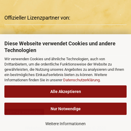
Offizieller Lizenzpartner von:
Das Schwarze Auge
Diese Webseite verwendet Cookies und andere
Freunde und Kollegen:
Technologien
Wir verwenden Cookies und ähnliche Technologien, auch von
Drittanbietern, um die ordentliche Funktionsweise der Website zu
Runa-Rian
+ Runa-Rian
Facebook
gewährleisten, die Nutzung unseres Angebotes zu analysieren und Ihnen
ein bestmögliches Einkaufserlebnis bieten zu können. Weitere
Luzy´s Pirate Leather
und
Informationen finden Sie in unserer
Datenschutzerklärung
.
Luzy´s Pirate Leather
Facebook
Alle Akzeptieren
Nur Notwendige
Vertrag widerrufen
Weitere Informationen
Webshop erstellen
mit Gambio.de © 2026