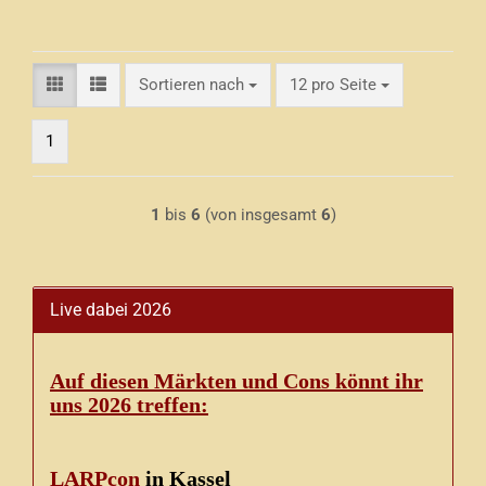
Sortieren nach
pro Seite
Sortieren nach
12 pro Seite
1
1
bis
6
(von insgesamt
6
)
Live dabei 2026
Auf diesen Märkten und Cons könnt ihr
uns 2026 treffen:
LARPcon
in Kassel