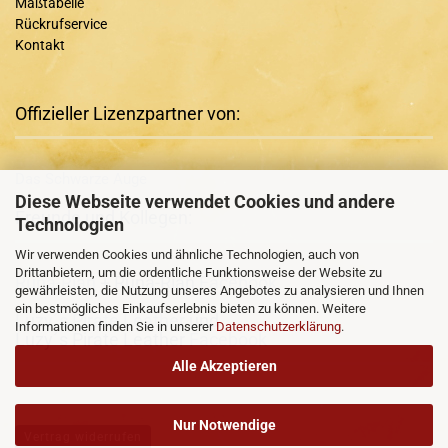
Maßtabelle
Rückrufservice
Kontakt
Offizieller Lizenzpartner von:
Das Schwarze Auge
Diese Webseite verwendet Cookies und andere
Freunde und Kollegen:
Technologien
Wir verwenden Cookies und ähnliche Technologien, auch von
Drittanbietern, um die ordentliche Funktionsweise der Website zu
Runa-Rian
+ Runa-Rian
Facebook
gewährleisten, die Nutzung unseres Angebotes zu analysieren und Ihnen
ein bestmögliches Einkaufserlebnis bieten zu können. Weitere
Luzy´s Pirate Leather
und
Informationen finden Sie in unserer
Datenschutzerklärung
.
Luzy´s Pirate Leather
Facebook
Alle Akzeptieren
Nur Notwendige
Vertrag widerrufen