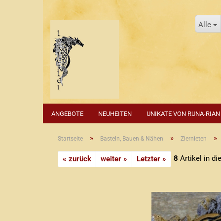
Alle
ANGEBOTE
NEUHEITEN
UNIKATE VON RUNA-RIAN
»
»
»
Startseite
Basteln, Bauen & Nähen
Ziernieten
8
Artikel in di
« zurück
weiter »
Letzter »