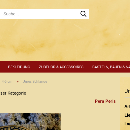
Suche...
BEKLEIDUNG
ZUBEHÖR & ACCESSOIRES
BASTELN, BAUEN & N
»
4-5 cm
Urnes Schlange
Ur
eser Kategorie
Pera Peris
Art
Lie
La