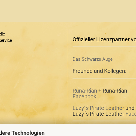
lle
Offizieller Lizenzpartner v
ervice
Das Schwarze Auge
Freunde und Kollegen:
Runa-Rian
+ Runa-Rian
Facebook
Luzy´s Pirate Leather
und
Luzy´s Pirate Leather
Fac
dere Technologien