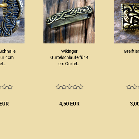
Schnalle
Wikinger
Greiftie
 für 4cm
Gürtelschlaufe für 4
l...
cm Gürtel...
 EUR
4,50 EUR
3,0