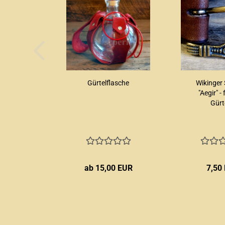
Gürtelflasche
Wikinger 
"Aegir" -
Gürte
ab 15,00 EUR
7,50