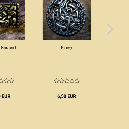
r Knoten I
Pitney
Rab
0 EUR
6,50 EUR
ab 1